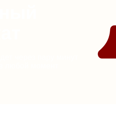
нный
ат
идет через пару минут
 в любой момент