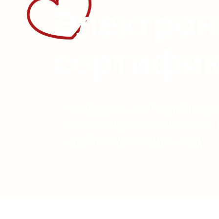
Электро
сертифик
- подарок, который пр
- активировать можно
- действует один год