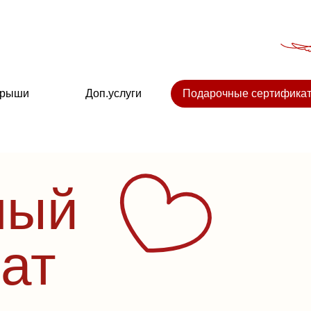
крыши
Доп.услуги
Подарочные сертифика
ный
ат