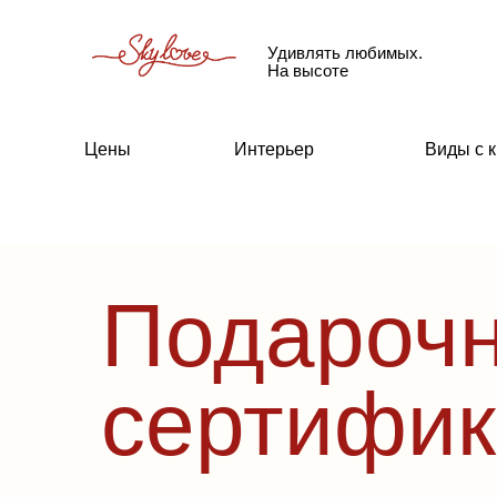
Удивлять любимых.
На высоте
Цены
Интерьер
Виды с 
Подароч
сертифик