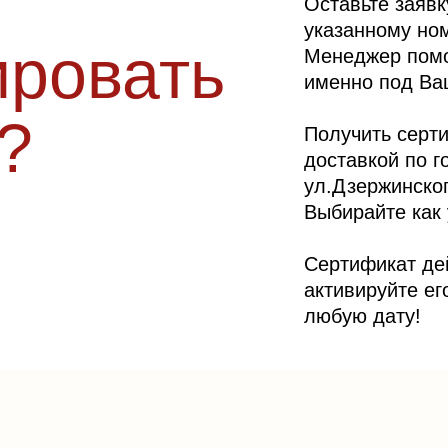
Оставьте заявк
указанному ном
ировать
Менеджер помо
именно под Ва
?
Получить серт
доставкой по г
ул.Дзержинског
Выбирайте как
Сертификат дей
активируйте ег
любую дату!