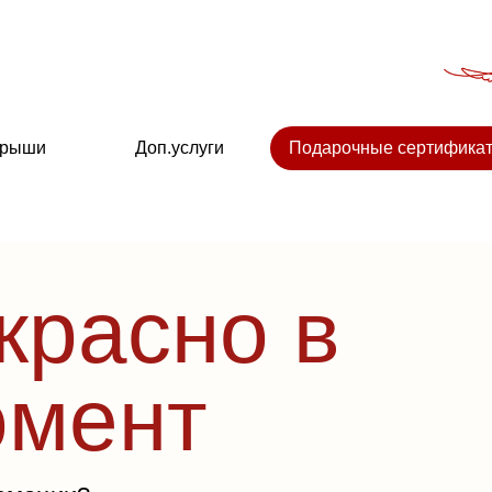
крыши
Доп.услуги
Подарочные сертифика
красно в
омент