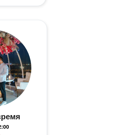
время
2:00