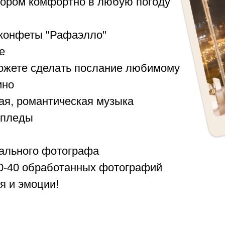
отором комфортно в любую погоду
 конфеты "Рафаэлло"
е
можете сделать послание любимому
ино
ая, романтическая музыка
 пледы
ального фотографа
30-40 обработанных фотографий
 и эмоции!