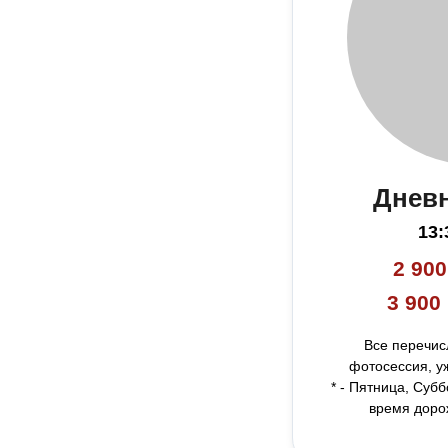
Днев
13:
2 900
3 900
Все перечис
фотосессия, уж
* - Пятница, Суб
время доро