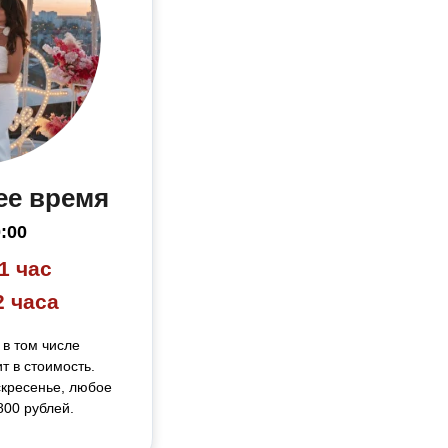
ее время
0:00
1 час
2 часа
 в том числе
т в стоимость.
скресенье, любое
800 рублей.