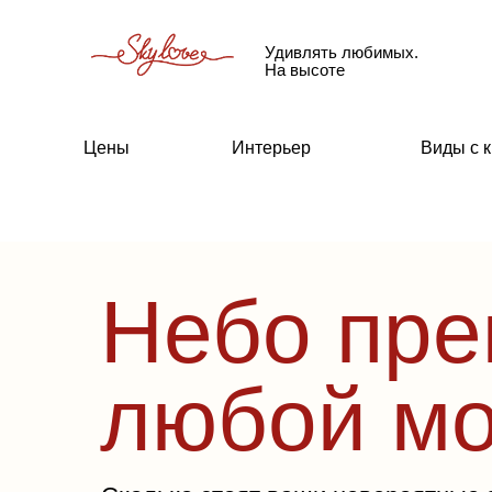
Удивлять любимых.
На высоте
Цены
Интерьер
Виды с 
Небо пре
любой м